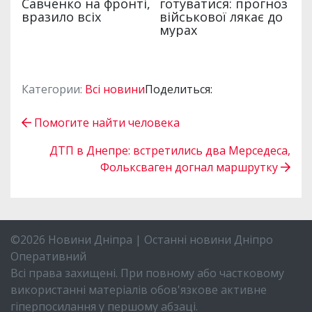
Категории:
Всі новини
Поделиться:
Помогите найти человека
ДТП в Днепре: встретились два Мерседеса,
Фольксваген догнал маршрутку
©2026 Новини Дніпра | Останні новини Дніпро
Оперативний
Всі права захищені. При повному або частковому
використанні матеріалів обов'язкове активне
гіперпосилання у першому абзаці.