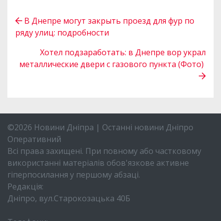
В Днепре могут закрыть проезд для фур по
ряду улиц: подробности
Хотел подзаработать: в Днепре вор украл
металлические двери с газового пункта (Фото)
©2026 Новини Дніпра | Останні новини Дніпро
Оперативний
Всі права захищені. При повному або частковому
використанні матеріалів обов'язкове активне
гіперпосилання у першому абзаці.
Редакція:
Дніпро, вул.Старокозацька 40Б