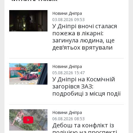
и
o
e
r
A
т
o
r
a
p
и
k
m
p
Новини Дніпра
03.08.2026 09:53
У Дніпрі вночі сталася
пожежа в лікарні:
загинула людина, ще
дев’ятьох врятували
Новини Дніпра
05.08.2026 15:47
У Дніпрі на Космічній
загорівся ЗАЗ:
подробиці з місця події
Новини Дніпра
06.08.2026 08:53
Дебош та конфлікт із
поліцією на проспекті