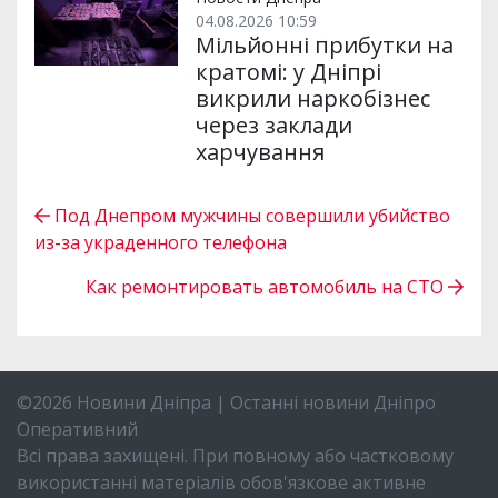
04.08.2026 10:59
Мільйонні прибутки на
кратомі: у Дніпрі
викрили наркобізнес
через заклади
харчування
Под Днепром мужчины совершили убийство
из-за украденного телефона
Как ремонтировать автомобиль на СТО
©2026 Новини Дніпра | Останні новини Дніпро
Оперативний
Всі права захищені. При повному або частковому
використанні матеріалів обов'язкове активне