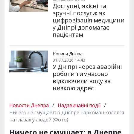
Доступні, якісні та
зручні послуги: як
цифровізація медицини
у Дніпрі допомагає
пацієнтам
Новини Дніпра
31.07.2026 14:43
У Дніпрі через аварійні
роботи тимчасово
відключили воду за
низкою адрес
Новости Днепра
/
Надзвичайні події
/
Ничего не смущает: в Днепре наркоман кололся
на глазах у людей (Фото)
Ничего не смущает: в Днепре