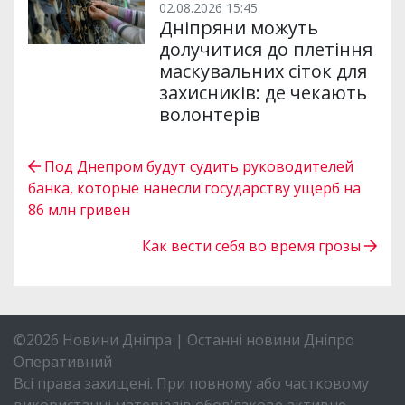
02.08.2026 15:45
Дніпряни можуть
долучитися до плетіння
маскувальних сіток для
захисників: де чекають
волонтерів
Под Днепром будут судить руководителей
банка, которые нанесли государству ущерб на
86 млн гривен
Как вести себя во время грозы
©2026 Новини Дніпра | Останні новини Дніпро
Оперативний
Всі права захищені. При повному або частковому