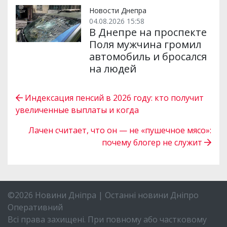
Новости Днепра
04.08.2026 15:58
В Днепре на проспекте
Поля мужчина громил
автомобиль и бросался
на людей
Индексация пенсий в 2026 году: кто получит
увеличенные выплаты и когда
Лачен считает, что он — не «пушечное мясо»:
почему блогер не служит
©2026 Новини Дніпра | Останні новини Дніпро
Оперативний
Всі права захищені. При повному або частковому