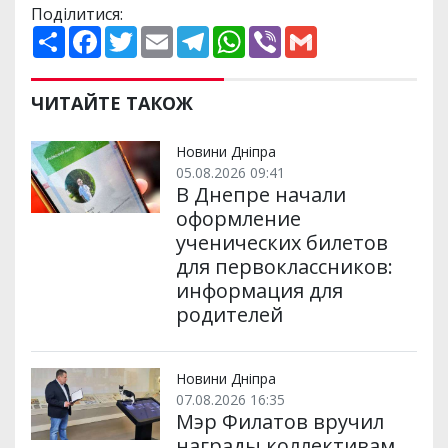
Поділитися:
П
F
T
E
T
W
V
G
о
a
w
m
e
h
i
m
ш
c
i
a
l
a
b
a
и
e
t
i
e
t
e
i
р
b
t
l
g
s
r
l
ЧИТАЙТЕ ТАКОЖ
и
o
e
r
A
т
o
r
a
p
и
k
m
p
Новини Дніпра
05.08.2026 09:41
В Днепре начали
оформление
ученических билетов
для первоклассников:
информация для
родителей
Новини Дніпра
07.08.2026 16:35
Мэр Филатов вручил
награды коллективам