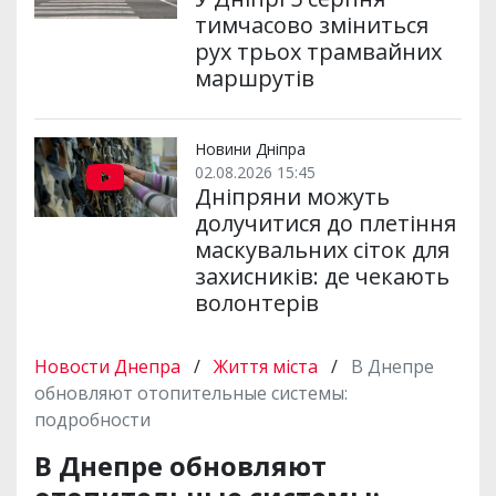
тимчасово зміниться
рух трьох трамвайних
маршрутів
Новини Дніпра
02.08.2026 15:45
Дніпряни можуть
долучитися до плетіння
маскувальних сіток для
захисників: де чекають
волонтерів
Новости Днепра
/
Життя міста
/
В Днепре
обновляют отопительные системы:
подробности
В Днепре обновляют