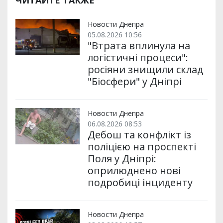
ЧИТАЙТЕ ТАКЖЕ
Новости Днепра
05.08.2026 10:56
"Втрата вплинула на
логістичні процеси":
росіяни знищили склад
"Біосфери" у Дніпрі
Новости Днепра
06.08.2026 08:53
Дебош та конфлікт із
поліцією на проспекті
Поля у Дніпрі:
оприлюднено нові
подробиці інциденту
Новости Днепра