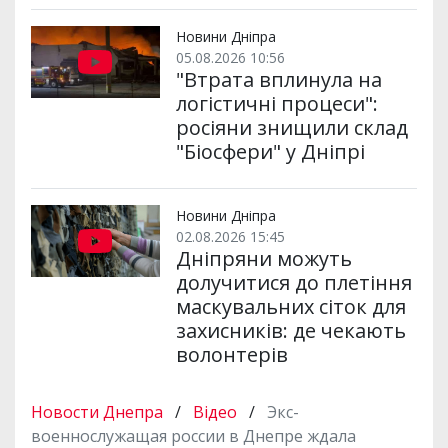
Новини Дніпра
05.08.2026 10:56
"Втрата вплинула на
логістичні процеси":
росіяни знищили склад
"Біосфери" у Дніпрі
Новини Дніпра
02.08.2026 15:45
Дніпряни можуть
долучитися до плетіння
маскувальних сіток для
захисників: де чекають
волонтерів
Новости Днепра
/
Відео
/
Экс-
военнослужащая россии в Днепре ждала