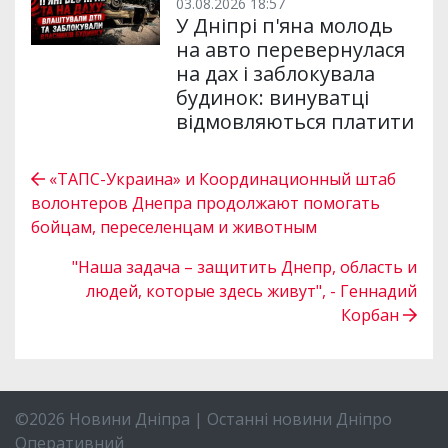
03.08.2026 18:57
У Дніпрі п'яна молодь
на авто перевернулася
на дах і заблокувала
будинок: винуватці
відмовляються платити
«ТАПС-Украина» и Координационный штаб
волонтеров Днепра продолжают помогать
бойцам, переселенцам и животным
"Наша задача – защитить Днепр, область и
людей, которые здесь живут", - Геннадий
Корбан
©2026 Новини Дніпра | Останні новини Дніпро
Оперативний