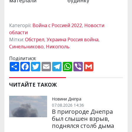
Категорії:
Война с Россией 2022
,
Новости
области
Мітки:
Обстрел
,
Украина Россия война
,
Синельниково
,
Никополь
Поділитися:
П
F
T
E
T
W
V
G
о
a
w
m
e
h
i
m
ш
c
i
a
l
a
b
a
и
e
t
i
e
t
e
i
р
b
t
l
g
s
r
l
ЧИТАЙТЕ ТАКОЖ
и
o
e
r
A
т
o
r
a
p
и
k
m
p
Новини Дніпра
07.08.2026 14:36
В пригороде Днепра
был слышен взрыв,
поднялся столб дыма