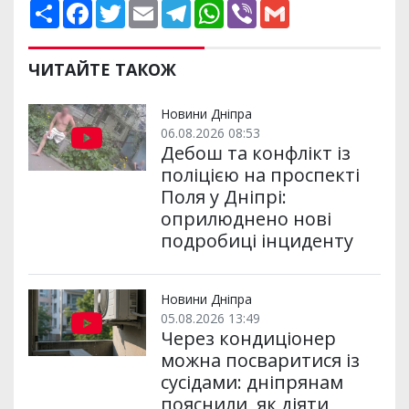
П
F
T
E
T
W
V
G
о
a
w
m
e
h
i
m
ш
c
i
a
l
a
b
a
и
e
t
i
e
t
e
i
р
b
t
l
g
s
r
l
ЧИТАЙТЕ ТАКОЖ
и
o
e
r
A
т
o
r
a
p
и
k
m
p
Новини Дніпра
06.08.2026 08:53
Дебош та конфлікт із
поліцією на проспекті
Поля у Дніпрі:
оприлюднено нові
подробиці інциденту
Новини Дніпра
05.08.2026 13:49
Через кондиціонер
можна посваритися із
сусідами: дніпрянам
пояснили, як діяти