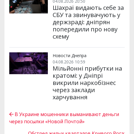
04.08.2026 20:50
Шахраї видають себе за
СБУ та звинувачують у
держзраді: дніпрян
попередили про нову
схему
Новости Днепра
04.08.2026 10:59
Мільйонні прибутки на
кратомі: у Дніпрі
викрили наркобізнес
через заклади
харчування
В Украине мошенники выманивают деньги
через посылки «Новой Почтой»
Обстрел жилых кварталов Кривого Рога: