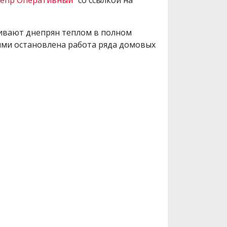
непр Оперативный"
со ссылкой на
чивают днепрян теплом в полном
ями остановлена работа ряда домовых