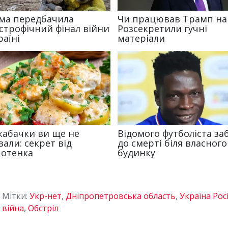
Мітки:
Укр-нет
,
Дніпропетровська область
,
Україна Рос
війна
,
Обстріл