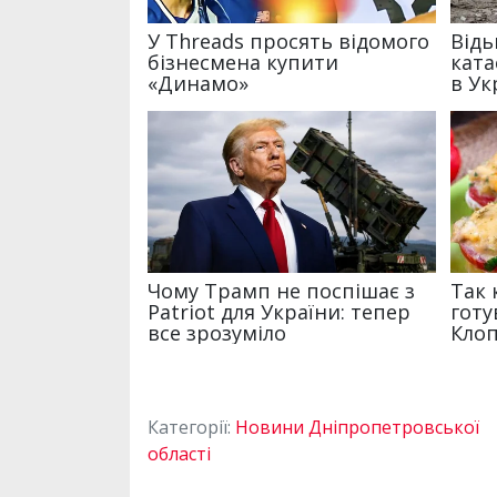
Категорії:
Новини Дніпропетровської
області