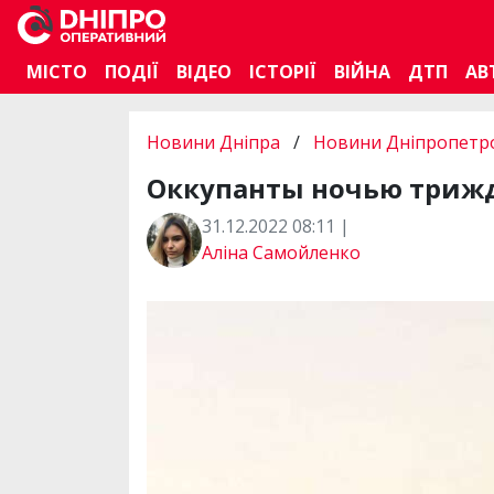
МІСТО
ПОДІЇ
ВІДЕО
ІСТОРІЇ
ВІЙНА
ДТП
АВ
Новини Дніпра
/
Новини Дніпропетро
Оккупанты ночью триж
31.12.2022 08:11 |
Аліна Самойленко