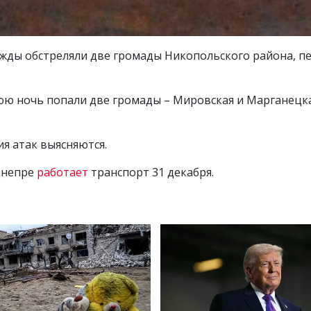
жды обстреляли две громады Никопольского района, п
ю ночь попали две громады – Мировская и Марганецкая
ия атак выясняются.
Днепре
работает
транспорт 31 декабря.