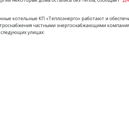
ргии некоторые дома остались без тепла, сообщает
"Д
йонные котельные КП «Теплоэнерго» работают и обеспе
ектроснабжения частными энергоснабжающими компани
а следующих улицах: