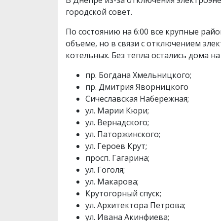
В Днепре из-за отключения электроэне
городской совет.
По состоянию на 6:00 все крупные ра
объеме, но в связи с отключением эл
котельных. Без тепла остались дома н
пр. Богдана Хмельницкого;
пр. Дмитрия Яворницкого
Сичеславская Набережная;
ул. Марии Кюри;
ул. Вернадского;
ул. Паторжинского;
ул. Героев Крут;
просп. Гагарина;
ул. Гоголя;
ул. Макарова;
Крутогорный спуск;
ул. Архитектора Петрова;
ул. Ивана Акинфиева;