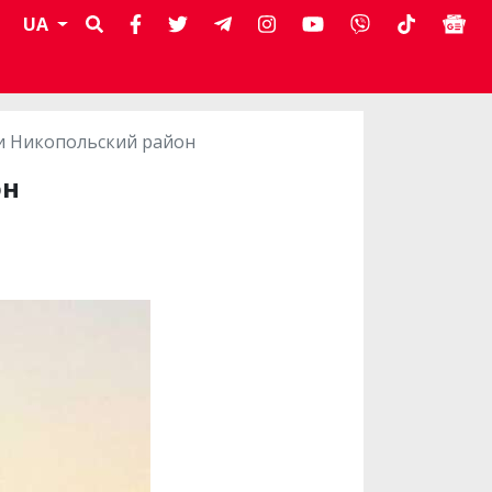
UA
и Никопольский район
он