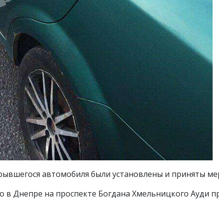
рывшегося автомобиля были установлены и приняты мер
то в Днепре на проспекте Богдана Хмельницкого Ауди 