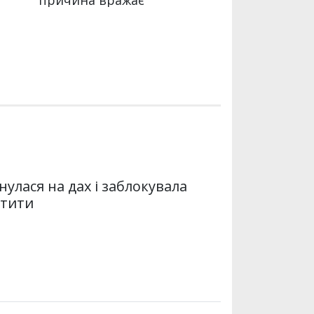
нулася на дах і заблокувала
атити