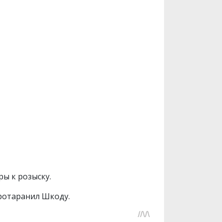
ы к розыску.
протаранил Шкоду.