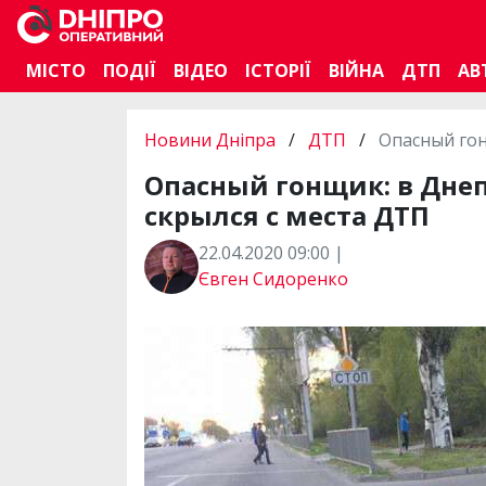
МІСТО
ПОДІЇ
ВІДЕО
ІСТОРІЇ
ВІЙНА
ДТП
АВ
Новини Дніпра
/
ДТП
/
Опасный гон
Опасный гонщик: в Днеп
скрылся с места ДТП
22.04.2020 09:00 |
Євген Сидоренко