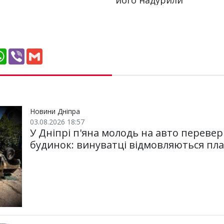
W
V
G
h
i
m
a
b
a
t
e
i
s
r
l
A
p
p
Новини Дніпра
03.08.2026 18:57
У Дніпрі п'яна молодь на авто перевер
будинок: винуватці відмовляються пл