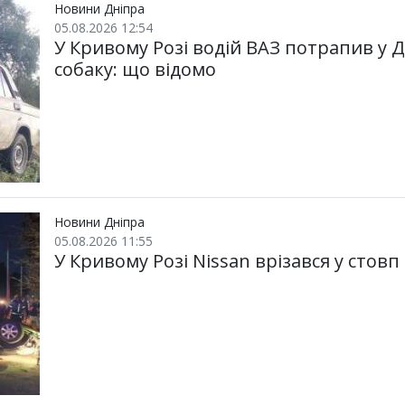
Новини Дніпра
05.08.2026 12:54
У Кривому Розі водій ВАЗ потрапив у 
собаку: що відомо
Новини Дніпра
05.08.2026 11:55
У Кривому Розі Nissan врізався у стовп