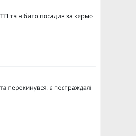
ДТП та нібито посадив за кермо
 та перекинувся: є постраждалі