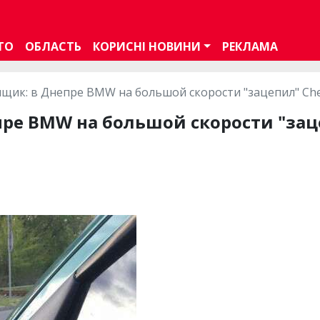
ТО
ОБЛАСТЬ
КОРИСНІ НОВИНИ
РЕКЛАМА
щик: в Днепре BMW на большой скорости "зацепил" Chev
ре BMW на большой скорости "заце