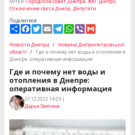
Мітки:
Городской совет Днепра
,
ЖКГ Дніпро
,
Отключение света Днепр
,
Депутати
Поділитися:
П
F
T
E
T
W
V
G
о
a
w
m
e
h
i
m
ш
c
i
a
l
a
b
a
и
e
t
i
e
t
e
i
Новости Днепра
/
Новини Дніпропетровської
р
b
t
l
g
s
r
l
и
o
e
r
A
області
/
Где и почему нет воды и отопления в
т
o
r
a
p
Днепре: оперативная информация
и
k
m
p
Где и почему нет воды и
отопления в Днепре:
оперативная информация
27.12.2022 14:23 |
Дарья Звягина