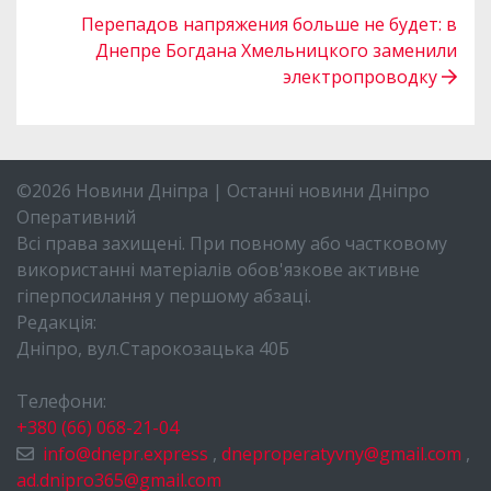
Перепадов напряжения больше не будет: в
Днепре Богдана Хмельницкого заменили
электропроводку
©2026 Новини Дніпра | Останні новини Дніпро
Оперативний
Всі права захищені. При повному або частковому
використанні матеріалів обов'язкове активне
гіперпосилання у першому абзаці.
Редакція:
Дніпро, вул.Старокозацька 40Б
Телефони:
+380 (66) 068-21-04
info@dnepr.express
,
dneproperatyvny@gmail.com
,
ad.dnipro365@gmail.com