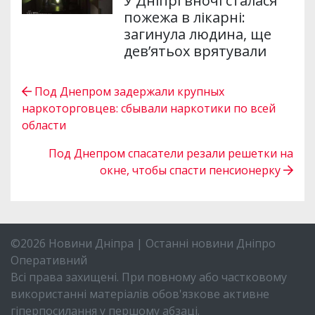
У Дніпрі вночі сталася
пожежа в лікарні:
загинула людина, ще
дев’ятьох врятували
Под Днепром задержали крупных
наркоторговцев: сбывали наркотики по всей
области
Под Днепром спасатели резали решетки на
окне, чтобы спасти пенсионерку
©2026 Новини Дніпра | Останні новини Дніпро
Оперативний
Всі права захищені. При повному або частковому
використанні матеріалів обов'язкове активне
гіперпосилання у першому абзаці.