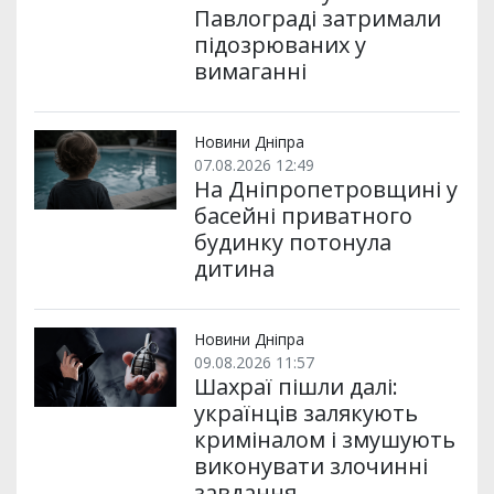
Павлограді затримали
підозрюваних у
вимаганні
Новини Дніпра
07.08.2026 12:49
На Дніпропетровщині у
басейні приватного
будинку потонула
дитина
Новини Дніпра
09.08.2026 11:57
Шахраї пішли далі:
українців залякують
криміналом і змушують
виконувати злочинні
завдання