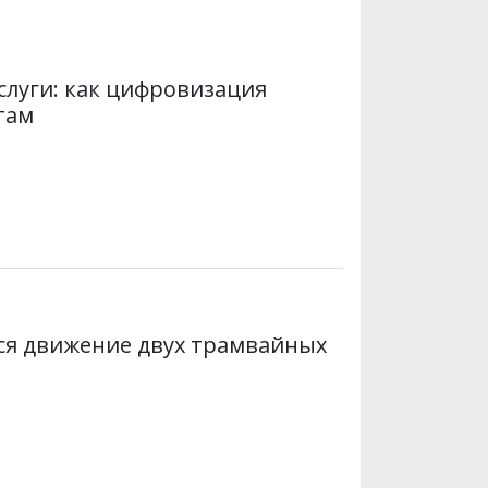
и
k
m
p
слуги: как цифровизация
там
тся движение двух трамвайных