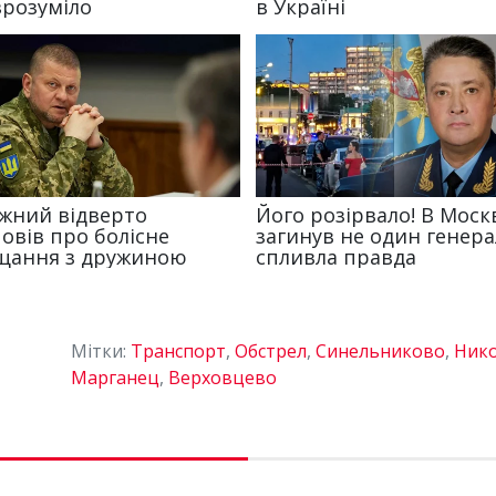
Мітки:
Транспорт
,
Обстрел
,
Синельниково
,
Ник
Марганец
,
Верховцево