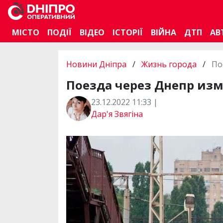
МІСТО
ПОДІЇ
ВІДЕО
ІСТОРІЇ
ВІЙНА
ДТП
АВ
Новини Дніпра
/
Жизнь города
/
По
Поезда через Днепр из
23.12.2022 11:33 |
Дар'я Звягіна