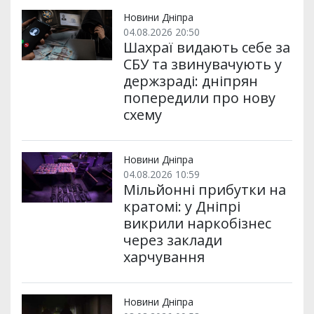
т
o
r
a
p
и
k
m
p
Новини Дніпра
04.08.2026 20:50
Шахраї видають себе за
СБУ та звинувачують у
держзраді: дніпрян
попередили про нову
схему
Новини Дніпра
04.08.2026 10:59
Мільйонні прибутки на
кратомі: у Дніпрі
викрили наркобізнес
через заклади
харчування
Новини Дніпра