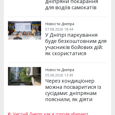
дніпряни покарання
для водіїв самокатів
Новости Днепра
07.08.2026 18:44
У Дніпрі паркування
буде безкоштовним для
учасників бойових дій:
як скористатися
Новости Днепра
05.08.2026 13:49
Через кондиціонер
можна посваритися із
сусідами: дніпрянам
пояснили, як діяти
Чистый Днепр: как в городе убирают