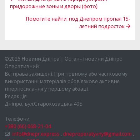
придорожные зоны и дворы (фото)
Помогите найти: под Днепром пропал 15-
летний подросток
©2026 Новини Дніпра | Останні новини Дніпро
Оперативний
Всі права захищені. При повному або частковому
використанні матеріалів обов'язкове активне
гіперпосилання у першому абзаці.
Редакція:
Дніпро, вул.Старокозацька 40Б
Телефони:
+380 (66) 068-21-04
info@dnepr.express
,
dneproperatyvny@gmail.com
,