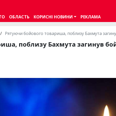
ТО
ОБЛАСТЬ
КОРИСНІ НОВИНИ
РЕКЛАМА
/
Рятуючи бойового товариша, поблизу Бахмута загин
риша, поблизу Бахмута загинув бо