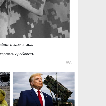
иблого захисника.
тровську область.