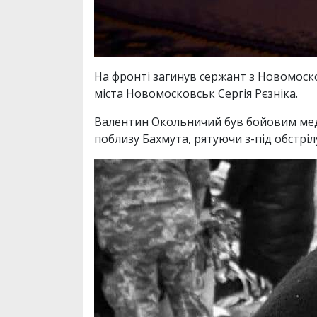
На фронті загинув сержант з Новомоск
міста Новомосковськ Сергія Рєзніка.
Валентин Окольничий був бойовим меди
поблизу Бахмута, рятуючи з-під обстрі