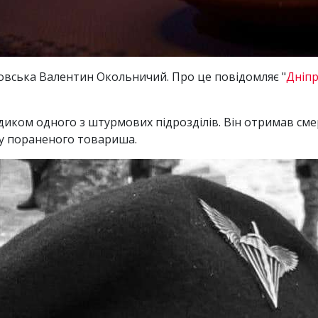
овська Валентин Окольничий. Про це повідомляє "
Дніп
ком одного з штурмових підрозділів. Він отримав сме
лу пораненого товариша.