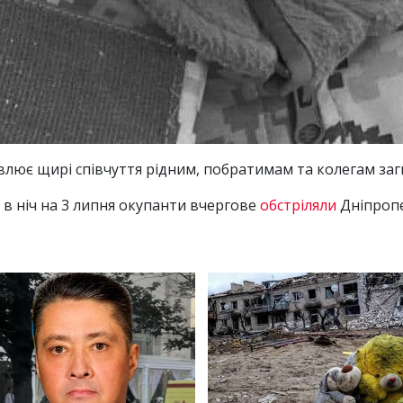
лює щирі співчуття рідним, побратимам та колегам заг
в ніч на 3 липня окупанти вчергове
обстріляли
Дніпропе