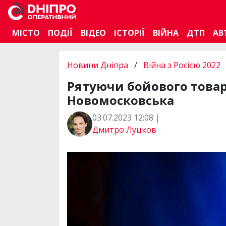
МІСТО
ПОДІЇ
ВІДЕО
ІСТОРІЇ
ВІЙНА
ДТП
АВ
Новини Дніпра
/
Війна з Росією 2022
Рятуючи бойового това
Новомосковська
03.07.2023 12:08 |
Дмитро Луцков