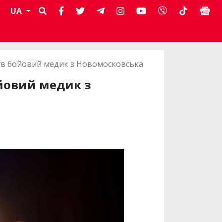
UA
ув бойовий медик з Новомосковська
йовий медик з