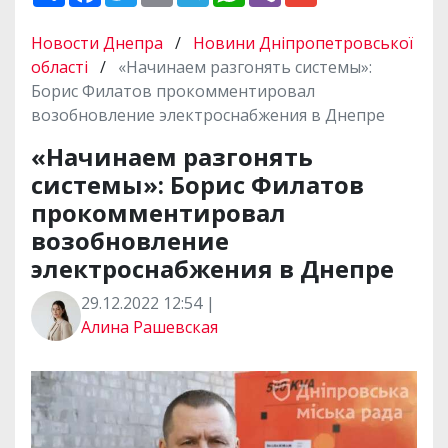
ш
c
i
a
l
a
b
a
и
e
t
i
e
t
e
i
Новости Днепра
/
Новини Дніпропетровської
р
b
t
l
g
s
r
l
и
o
e
r
A
області
/
«Начинаем разгонять системы»:
т
o
r
a
p
Борис Филатов прокомментировал
и
k
m
p
возобновление электроснабжения в Днепре
«Начинаем разгонять
системы»: Борис Филатов
прокомментировал
возобновление
электроснабжения в Днепре
29.12.2022 12:54 |
Алина Рашевская