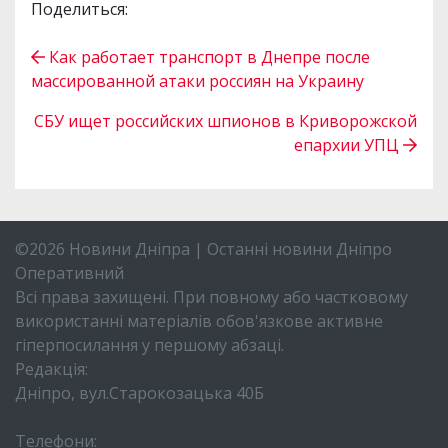
Поделиться:
Как работает транспорт в Днепре после
массированной атаки россиян на Украину
СБУ ищет российских шпионов в Криворожской
епархии УПЦ
©2026 Новини Дніпра | Останні новини Дніпро
Оперативний
Всі права захищені. При повному або частковому
використанні матеріалів обов'язкове активне
гіперпосилання у першому абзаці.
Редакція:
Дніпро, вул.Старокозацька 40Б
Телефони: