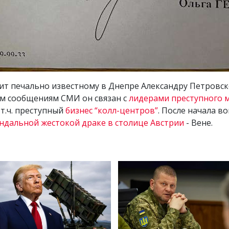
ит печально известному в Днепре Александру Петровско
ым сообщениям СМИ он связан с
лидерами преступного 
т.ч. преступный
бизнес “колл-центров”
. После начала в
ндальной жестокой драке в столице Австрии
- Вене.