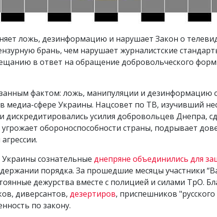
няет ложь, дезинформацию и нарушает Закон о телеви
ензурную брань, чем нарушает журналистские стандарты
вещанию в ответ на обращение добровольческого форм
занным фактом: ложь, манипуляции и дезинформацию 
в медиа-сфере Украины. Нацсовет по ТВ, изучивший не
и дискредитировались усилия добровольцев Днепра, сде
и угрожает обороноспособности страны, подрывает дов
агрессии.
ив Украины сознательные
днепряне объединились для за
держании порядка. За прошедшие месяцы участники “В
оянные дежурства вместе с полицией и силами ТрО. Бл
ов, диверсантов,
дезертиров
, приспешников "русского
нность по закону.