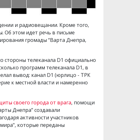
дении и радиовещании. Кроме того,
. Об этом идет речь в письме
ирования громады “Варта Днепра,
со стороны телеканала D1 официально
сколько программ телеканала D1, в
лал вывод: канал D1 (юрлицо - ТРК
ерие к местной власти и намеренно
щиты своего города от врага
, помощи
арты Днепра” создавали
агодаря активности участников
 мира", которые переданы