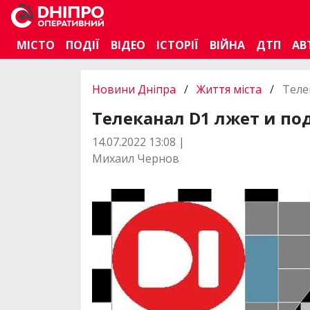
МІСТО
ПОДІЇ
ВІДЕО
ІСТОРІЇ
ВІЙНА
ДТП
АВ
Новини Дніпра
/
Життя міста
/
Теле
Телеканал D1 лжет и по
14.07.2022 13:08 |
Михаил Чернов