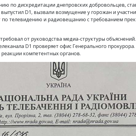
нию по дискредитации днепровских добровольцев, став
 выпустил D1, вызвали возмущение у горожан и участн
т
по телевидению и радиовещанию с требованием прек
отребовал от руководства медиа-структуры объяснений
елеканала D1 проверяет офис Генерального прокурора.
 реакции компетентных органов.