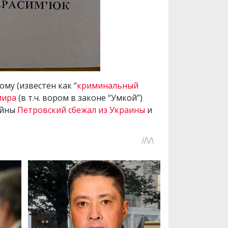
му (известен как “
криминальный
мира
(в т.ч. вором в законе “Умкой”)
ойны
Петровский сбежал из Украины
и