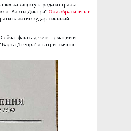
ших на защиту города и страны.
иков "Варты Днепра".
Они обратились к
ратить антигосударственный
. Сейчас факты дезинформации и
 “Варта Днепра” и патриотичные