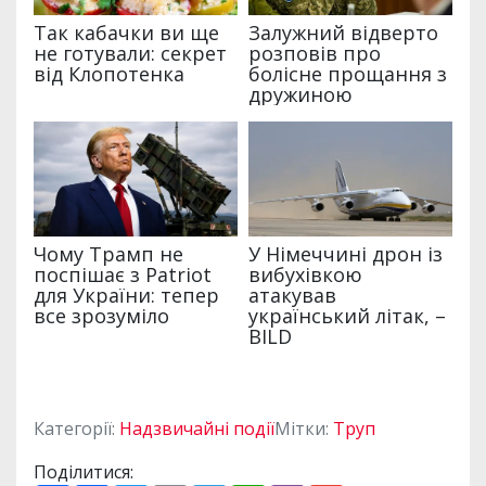
Категорії:
Надзвичайні події
Мітки:
Труп
Поділитися: