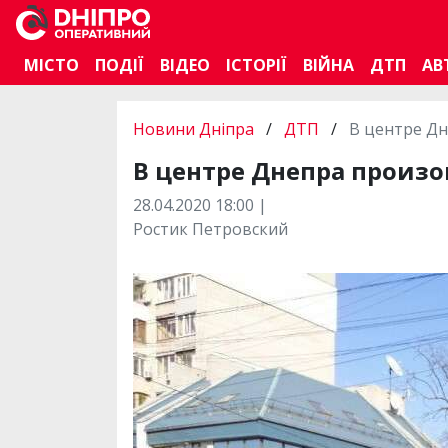
МІСТО
ПОДІЇ
ВІДЕО
ІСТОРІЇ
ВІЙНА
ДТП
АВ
Новини Дніпра
/
ДТП
/
В центре Д
В центре Днепра произ
28.04.2020 18:00 |
Ростик Петровский