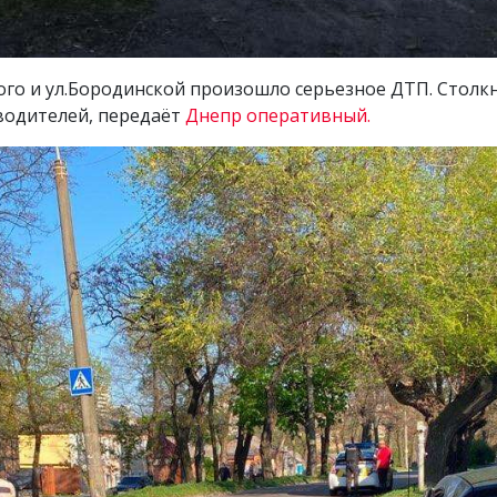
ого и ул.Бородинской произошло серьезное ДТП. Столкн
 водителей, передаёт
Днепр оперативный.