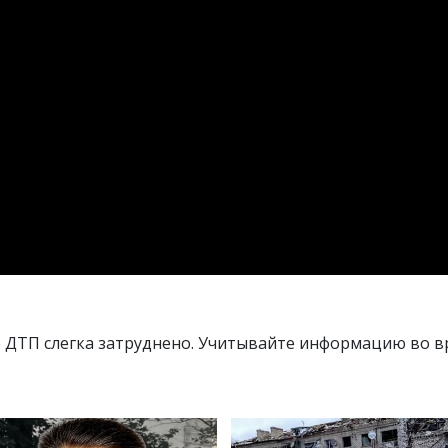
е ДТП слегка затруднено. Учитывайте информацию во в