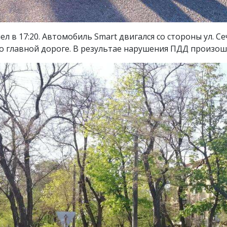
л в 17:20. Автомобиль Smart двигался со стороны ул. С
о главной дороге. В результае нарушения ПДД произош