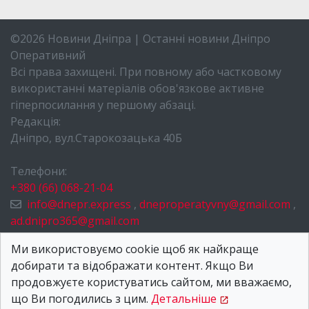
©2026 Новини Дніпра | Останні новини Дніпро
Оперативний
Всі права захищені. При повному або частковому
використанні матеріалів обов'язкове активне
гіперпосилання у першому абзаці.
Редакція:
Дніпро, вул.Старокозацька 40Б
Телефони:
+380 (66) 068-21-04
info@dnepr.express
,
dneproperatyvny@gmail.com
,
ad.dnipro365@gmail.com
НОВИНИ ДНІПРА
Ми використовуємо cookie щоб як найкраще
добирати та відображати контент. Якщо Ви
ПРО НАС
продовжуєте користуватись сайтом, ми вважаємо,
КОНТАКТИ
що Ви погодились з цим.
Детальніше