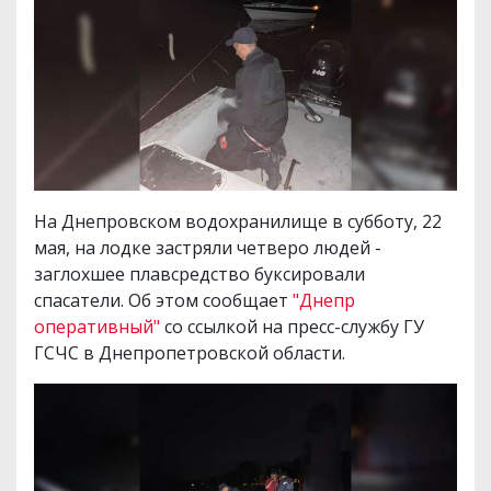
На Днепровском водохранилище в субботу, 22
мая, на лодке застряли четверо людей -
заглохшее плавсредство буксировали
спасатели. Об этом сообщает
"Днепр
оперативный"
со ссылкой на пресс-службу ГУ
ГСЧС в Днепропетровской области.