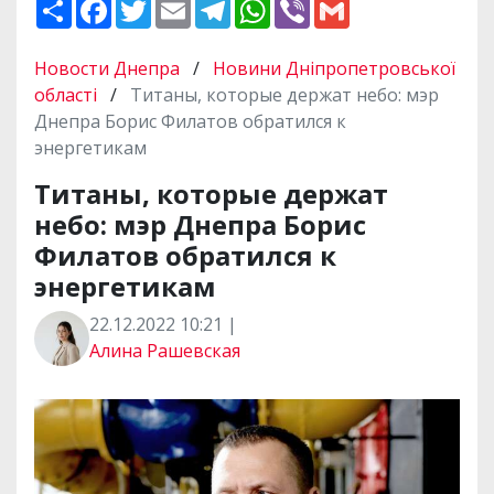
П
F
T
E
T
W
V
G
о
a
w
m
e
h
i
m
ш
c
i
a
l
a
b
a
и
e
t
i
e
t
e
i
Новости Днепра
/
Новини Дніпропетровської
р
b
t
l
g
s
r
l
и
o
e
r
A
області
/
Титаны, которые держат небо: мэр
т
o
r
a
p
Днепра Борис Филатов обратился к
и
k
m
p
энергетикам
Титаны, которые держат
небо: мэр Днепра Борис
Филатов обратился к
энергетикам
22.12.2022 10:21 |
Алина Рашевская