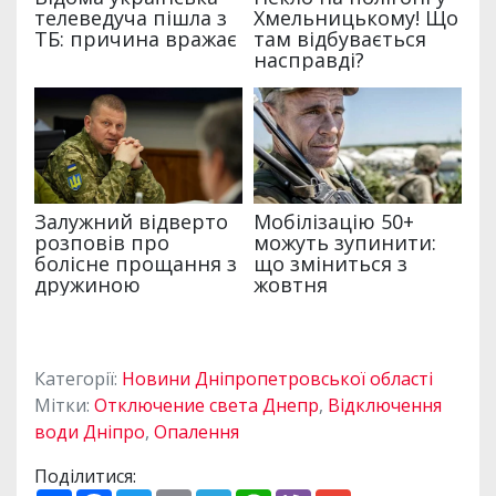
Категорії:
Новини Дніпропетровської області
Мітки:
Отключение света Днепр
,
Відключення
води Дніпро
,
Опалення
Поділитися: