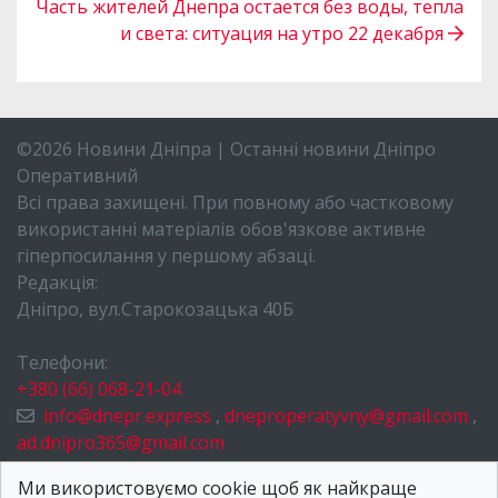
Часть жителей Днепра остается без воды, тепла
и света: ситуация на утро 22 декабря
©2026 Новини Дніпра | Останні новини Дніпро
Оперативний
Всі права захищені. При повному або частковому
використанні матеріалів обов'язкове активне
гіперпосилання у першому абзаці.
Редакція:
Дніпро, вул.Старокозацька 40Б
Телефони:
+380 (66) 068-21-04
info@dnepr.express
,
dneproperatyvny@gmail.com
,
ad.dnipro365@gmail.com
НОВИНИ ДНІПРА
Ми використовуємо cookie щоб як найкраще