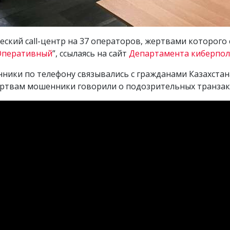
кий call-центр на 37 операторов, жертвами которого с
Оперативный
”, ссылаясь на сайт
Департамента киберпо
ники по телефону связывались с гражданами Казахстан
ертвам мошенники говорили о подозрительных транзак