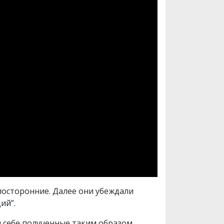
 посторонние. Далее они убеждали
ий”.
 себе полученные таким образом