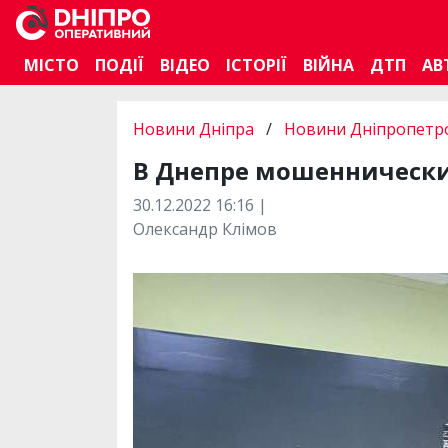
МІСТО
ПОДІЇ
ВІДЕО
ІСТОРІЇ
ВІЙНА
ДТП
АВ
Новини Дніпра
/
Новини Дніпропетро
В Днепре мошеннический
30.12.2022 16:16 |
Олександр Клімов