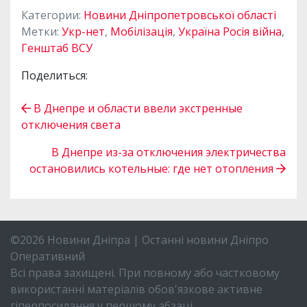
Категории:
Новини Дніпропетровської області
Метки:
Укр-нет
,
Мобілізація
,
Україна Росія війна
,
Генштаб ВСУ
Поделиться:
В Днепре и области ввели экстренные
отключения света
В Днепре из-за отключения электричества
остановились котельные: где нет отопления
©2026 Новини Дніпра | Останні новини Дніпро
Оперативний
Всі права захищені. При повному або частковому
використанні матеріалів обов'язкове активне
гіперпосилання у першому абзаці.