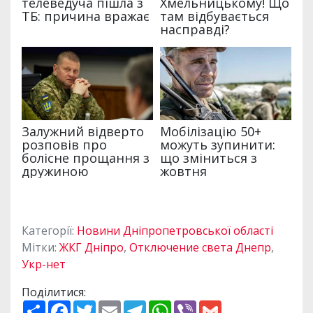
Категорії:
Новини Дніпропетровської області
Мітки:
ЖКГ Дніпро
,
Отключение света Днепр
,
Укр-нет
Поділитися:
П
F
T
E
T
W
V
G