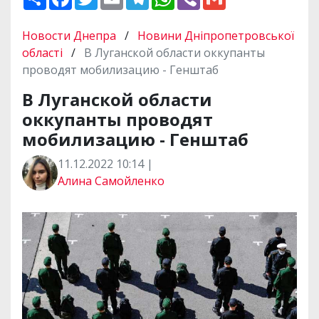
о
a
w
m
e
h
i
m
ш
c
i
a
l
a
b
a
и
e
t
i
e
t
e
i
Новости Днепра
/
Новини Дніпропетровської
р
b
t
l
g
s
r
l
и
o
e
r
A
області
/
В Луганской области оккупанты
т
o
r
a
p
проводят мобилизацию - Генштаб
и
k
m
p
В Луганской области
оккупанты проводят
мобилизацию - Генштаб
11.12.2022 10:14 |
Алина Самойленко