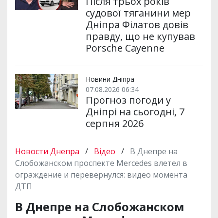
Після трьох років
судової тяганини мер
Дніпра Філатов довів
правду, що не купував
Porsche Cayenne
Новини Дніпра
07.08.2026 06:34
Прогноз погоди у
Дніпрі на сьогодні, 7
серпня 2026
Новости Днепра
/
Відео
/
В Днепре на
Слобожанском проспекте Mercedes влетел в
ограждение и перевернулся: видео момента
ДТП
В Днепре на Слобожанском