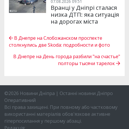
07.08.2026 09:51
Вранці у Дніпрі сталася
низка ДТП: яка ситуація
на дорогах міста
В Днепре на Слобожанском проспекте
столкнулись две Skoda: подробности и фото
В Днепре на День города разбили "на счастье"
полторы тысячи тарелок
©2026 Новини Дніпра | Останні новини Дніпро
Оперативний
Всі права захищені. При повному або частковому
використанні матеріалів обов'язкове активне
гіперпосилання у першому абзаці.
Редакція: