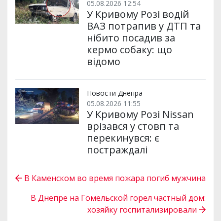
05.08.2026 12:54
У Кривому Розі водій
ВАЗ потрапив у ДТП та
нібито посадив за
кермо собаку: що
відомо
Новости Днепра
05.08.2026 11:55
У Кривому Розі Nissan
врізався у стовп та
перекинувся: є
постраждалі
В Каменском во время пожара погиб мужчина
В Днепре на Гомельской горел частный дом:
хозяйку госпитализировали