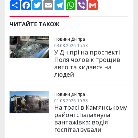
П
F
T
E
T
W
V
G
о
a
w
m
e
h
i
m
ш
c
i
a
l
a
b
a
и
e
t
i
e
t
e
i
р
b
t
l
g
s
r
l
ЧИТАЙТЕ ТАКОЖ
и
o
e
r
A
т
o
r
a
p
и
k
m
p
Новини Дніпра
04.08.2026 15:58
У Дніпрі на проспекті
Поля чоловік трощив
авто та кидався на
людей
Новини Дніпра
01.08.2026 10:58
На трасі в Кам’янському
районі спалахнула
вантажівка: водія
госпіталізували