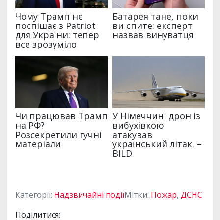
Категорії:
Надзвичайні події
Мітки:
Пожар
,
ДСНС
Поділитися: