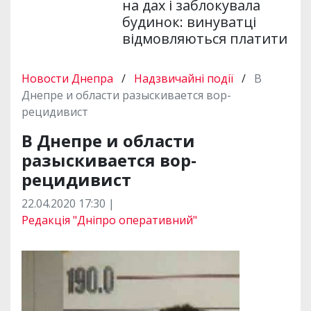
на дах і заблокувала
будинок: винуватці
відмовляються платити
Новости Днепра
/
Надзвичайні події
/
В
Днепре и области разыскивается вор-
рецидивист
В Днепре и области
разыскивается вор-
рецидивист
22.04.2020 17:30 |
Редакція "Дніпро оперативний"