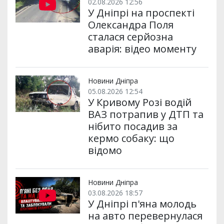
02.08.2026 12:56
У Дніпрі на проспекті
Олександра Поля
сталася серйозна
аварія: відео моменту
Новини Дніпра
05.08.2026 12:54
У Кривому Розі водій
ВАЗ потрапив у ДТП та
нібито посадив за
кермо собаку: що
відомо
Новини Дніпра
03.08.2026 18:57
У Дніпрі п'яна молодь
на авто перевернулася