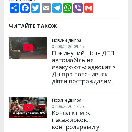
П
F
T
E
T
W
V
G
о
a
w
m
e
h
i
m
ш
c
i
a
l
a
b
a
и
e
t
i
e
t
e
i
р
b
t
l
g
s
r
l
ЧИТАЙТЕ ТАКОЖ
и
o
e
r
A
т
o
r
a
p
и
k
m
p
Новини Дніпра
06.08.2026 09:45
Покинутий після ДТП
автомобіль не
евакуюють: адвокат з
Дніпра пояснив, як
діяти постраждалим
Новини Дніпра
03.08.2026 17:55
Конфлікт між
пасажиркою і
контролерами у