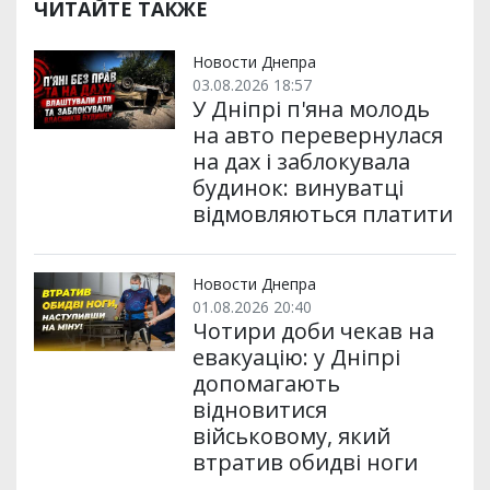
ЧИТАЙТЕ ТАКЖЕ
Новости Днепра
03.08.2026 18:57
У Дніпрі п'яна молодь
на авто перевернулася
на дах і заблокувала
будинок: винуватці
відмовляються платити
Новости Днепра
01.08.2026 20:40
Чотири доби чекав на
евакуацію: у Дніпрі
допомагають
відновитися
військовому, який
втратив обидві ноги