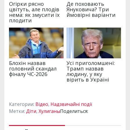
Категории:
Відео
,
Надзвичайні події
Метки:
Діти
,
Хулиганы
Поделиться: