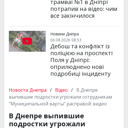
трамваї №1 в Дніпрі
потрапив на відео: чим
все закінчилося
Новини Дніпра
06.08.2026 08:53
Дебош та конфлікт із
поліцією на проспекті
Поля у Дніпрі:
оприлюднено нові
подробиці інциденту
Новости Днепра
/
Відео
/
В Днепре
выпившие подростки угрожали сотрудникам
"Муниципальной варты" расправой: видео
В Днепре выпившие
подростки угрожали