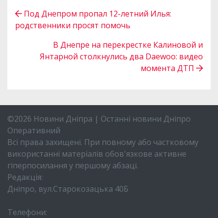
Под Днепром пропал 12-летний Илья:
родственники просят помочь
В Днепре на перекрестке Калиновой и
Янтарной столкнулись два Daewoo: видео
момента ДТП
©2026 Новини Дніпра | Останні новини Дніпро
Оперативний
Всі права захищені. При повному або частковому
використанні матеріалів обов'язкове активне
гіперпосилання у першому абзаці.
Редакція:
Дніпро, вул.Старокозацька 40Б
Телефони: