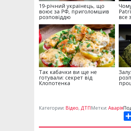
Категории:
Відео
,
ДТП
Метки:
Аварія
Под