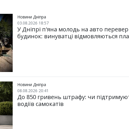
р
b
t
l
g
s
r
l
и
o
e
r
A
т
o
r
a
p
и
k
m
p
Новини Дніпра
03.08.2026 18:57
У Дніпрі п'яна молодь на авто перевер
будинок: винуватці відмовляються пл
Новини Дніпра
08.08.2026 20:41
До 850 гривень штрафу: чи підтримую
водіїв самокатів