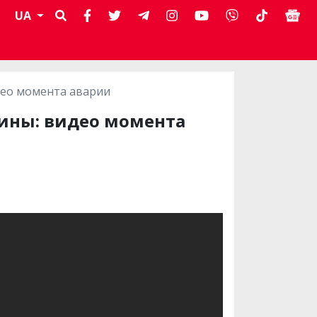
UA
део момента аварии
шины: видео момента