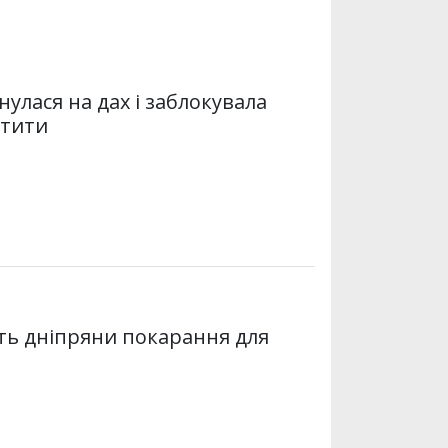
нулася на дах і заблокувала
атити
ть дніпряни покарання для