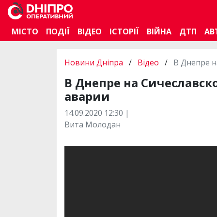
МІСТО
ПОДІЇ
ВІДЕО
ІСТОРІЇ
ВІЙНА
ДТП
АВ
Новини Дніпра
/
Відео
/
В Днепре н
В Днепре на Сичеславс
аварии
14.09.2020 12:30 |
Вита Молодан