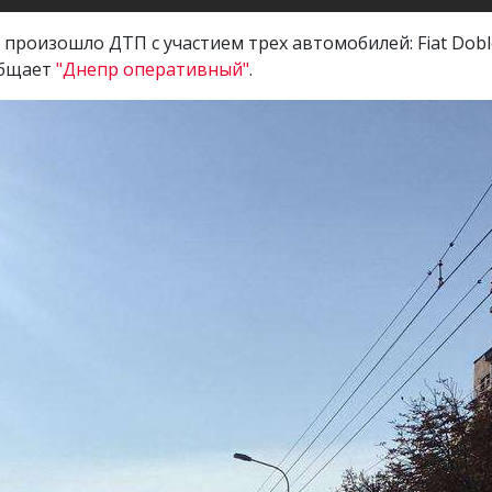
роизошло ДТП с участием трех автомобилей: Fiat Doblo, 
общает
"Днепр оперативный"
.