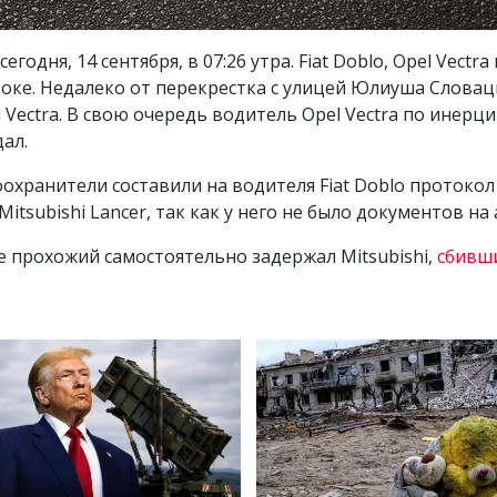
годня, 14 сентября, в 07:26 утра. Fiat Doblo, Opel Vectra
ке. Недалеко от перекрестка с улицей Юлиуша Словацко
ectra. В свою очередь водитель Opel Vectra по инерции 
ал.
охранители составили на водителя Fiat Doblo протокол 
itsubishi Lancer, так как у него не было документов н
е прохожий самостоятельно задержал Mitsubishi,
сбивши