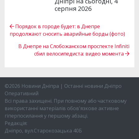
Дніпрі на сьогодні, 4
серпня 2026
Порядок в городе будет: в Днепре
продолжают сносить аварийные борды (фото)
В Днепре на Слобожанском проспекте Infiniti
сбил велосипедиста: видео момента
©2026 Новини Дніпра | Останні новини Дніпро
Оперативний
Всі права захищені. При повному або частковому
використанні матеріалів обов'язкове активне
гіперпосилання у першому абзаці.
Редакція:
Дніпро, вул.Старокозацька 40Б