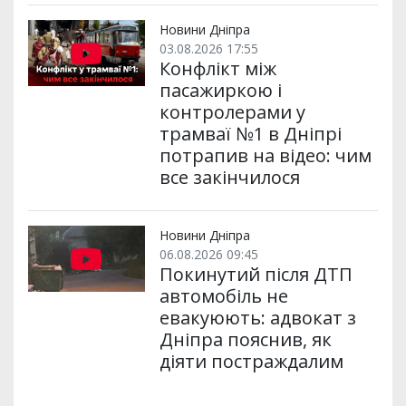
Новини Дніпра
03.08.2026 17:55
Конфлікт між
пасажиркою і
контролерами у
трамваї №1 в Дніпрі
потрапив на відео: чим
все закінчилося
Новини Дніпра
06.08.2026 09:45
Покинутий після ДТП
автомобіль не
евакуюють: адвокат з
Дніпра пояснив, як
діяти постраждалим