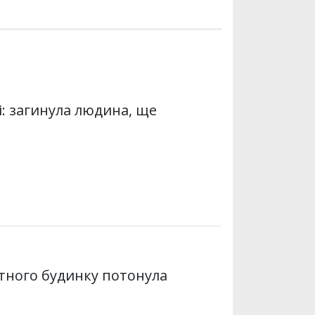
і: загинула людина, ще
тного будинку потонула