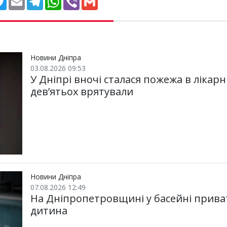
w
m
e
h
i
m
i
a
l
a
b
a
t
i
e
t
e
i
t
l
g
s
r
l
e
r
A
r
a
p
m
p
Новини Дніпра
03.08.2026 09:53
У Дніпрі вночі сталася пожежа в лікарн
дев’ятьох врятували
Новини Дніпра
07.08.2026 12:49
На Дніпропетровщині у басейні прива
дитина