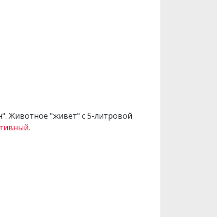
н". Животное "живет" с 5-литровой
тивный.