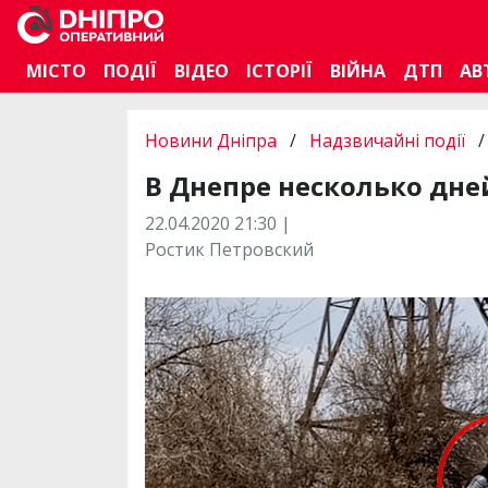
МІСТО
ПОДІЇ
ВІДЕО
ІСТОРІЇ
ВІЙНА
ДТП
АВ
Новини Дніпра
/
Надзвичайні події
/
В Днепре несколько дне
22.04.2020 21:30 |
Ростик Петровский