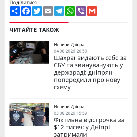
Поділитися:
П
F
T
E
T
W
V
G
о
a
w
m
e
h
i
m
ш
c
i
a
l
a
b
a
и
e
t
i
e
t
e
i
р
b
t
l
g
s
r
l
ЧИТАЙТЕ ТАКОЖ
и
o
e
r
A
т
o
r
a
p
и
k
m
p
Новини Дніпра
04.08.2026 20:50
Шахраї видають себе за
СБУ та звинувачують у
держзраді: дніпрян
попередили про нову
схему
Новини Дніпра
03.08.2026 15:59
Фіктивна відстрочка за
$12 тисяч: у Дніпрі
затримали