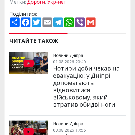
Метки:
Дороги
,
Укр-нет
Поділитися:
П
F
T
E
T
W
V
G
о
a
w
m
e
h
i
m
ш
c
i
a
l
a
b
a
и
e
t
i
e
t
e
i
р
b
t
l
g
s
r
l
ЧИТАЙТЕ ТАКОЖ
и
o
e
r
A
т
o
r
a
p
и
k
m
p
Новини Дніпра
01.08.2026 20:40
Чотири доби чекав на
евакуацію: у Дніпрі
допомагають
відновитися
військовому, який
втратив обидві ноги
Новини Дніпра
03.08.2026 17:55