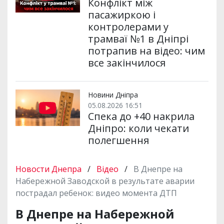
Конфлікт між
пасажиркою і
контролерами у
трамваї №1 в Дніпрі
потрапив на відео: чим
все закінчилося
Новини Дніпра
05.08.2026 16:51
Спека до +40 накрила
Дніпро: коли чекати
полегшення
Новости Днепра
/
Відео
/
В Днепре на
Набережной Заводской в результате аварии
пострадал ребенок: видео момента ДТП
В Днепре на Набережной