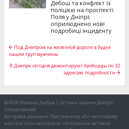
Дебош та конфлікт із
поліцією на проспекті
Поля у Дніпрі:
оприлюднено нові
подробиці інциденту
Под Днепром на железной дороге в будке
нашли труп мужчины
В Днепре сегодня демонтируют билборды по 32
адресам: подробности
©2026 Новини Дніпра | Останні новини Дніпро
Оперативний
Всі права захищені. При повному або частковому
використанні матеріалів обов'язкове активне