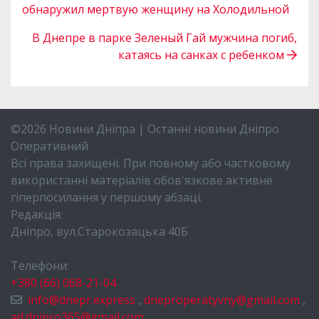
обнаружил мертвую женщину на Холодильной
В Днепре в парке Зеленый Гай мужчина погиб,
катаясь на санках с ребенком
©2026 Новини Дніпра | Останні новини Дніпро
Оперативний
Всі права захищені. При повному або частковому
використанні матеріалів обов'язкове активне
гіперпосилання у першому абзаці.
Редакція:
Дніпро, вул.Старокозацька 40Б
Телефони:
+380 (66) 068-21-04
info@dnepr.express
,
dneproperatyvny@gmail.com
,
ad.dnipro365@gmail.com