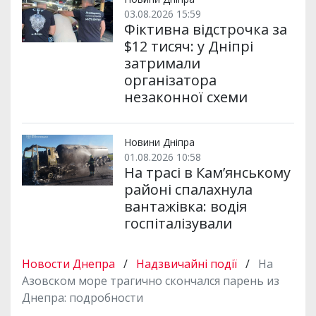
03.08.2026 15:59
Фіктивна відстрочка за
$12 тисяч: у Дніпрі
затримали
організатора
незаконної схеми
Новини Дніпра
01.08.2026 10:58
На трасі в Кам’янському
районі спалахнула
вантажівка: водія
госпіталізували
Новости Днепра
/
Надзвичайні події
/
На
Азовском море трагично скончался парень из
Днепра: подробности