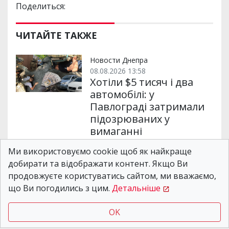
Поделиться:
ЧИТАЙТЕ ТАКЖЕ
Новости Днепра
08.08.2026 13:58
Хотіли $5 тисяч і два
автомобілі: у
Павлограді затримали
підозрюваних у
вимаганні
Ми використовуємо cookie щоб як найкраще
добирати та відображати контент. Якщо Ви
Новости Днепра
03.08.2026 15:59
продовжуєте користуватись сайтом, ми вважаємо,
Фіктивна відстрочка за
що Ви погодились з цим.
Детальніше
$12 тисяч: у Дніпрі
затримали
OK
організатора