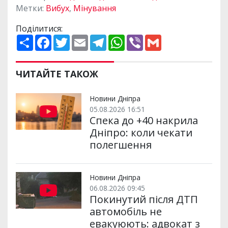
Метки:
Вибух
,
Мінування
Поділитися:
П
F
T
E
T
W
V
G
о
a
w
m
e
h
i
m
ш
c
i
a
l
a
b
a
и
e
t
i
e
t
e
i
р
b
t
l
g
s
r
l
ЧИТАЙТЕ ТАКОЖ
и
o
e
r
A
т
o
r
a
p
и
k
m
p
Новини Дніпра
05.08.2026 16:51
Спека до +40 накрила
Дніпро: коли чекати
полегшення
Новини Дніпра
06.08.2026 09:45
Покинутий після ДТП
автомобіль не
евакуюють: адвокат з