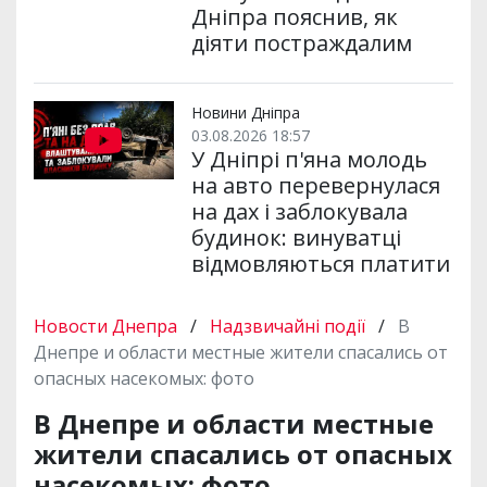
Дніпра пояснив, як
діяти постраждалим
Новини Дніпра
03.08.2026 18:57
У Дніпрі п'яна молодь
на авто перевернулася
на дах і заблокувала
будинок: винуватці
відмовляються платити
Новости Днепра
/
Надзвичайні події
/
В
Днепре и области местные жители спасались от
опасных насекомых: фото
В Днепре и области местные
жители спасались от опасных
насекомых: фото