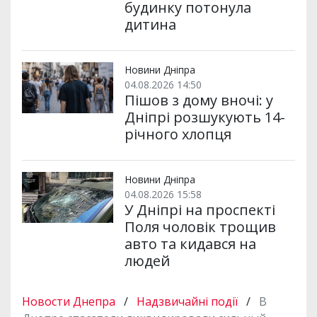
будинку потонула
дитина
Новини Дніпра
04.08.2026 14:50
Пішов з дому вночі: у
Дніпрі розшукують 14-
річного хлопця
Новини Дніпра
04.08.2026 15:58
У Дніпрі на проспекті
Поля чоловік трощив
авто та кидався на
людей
Новости Днепра
/
Надзвичайні події
/
В