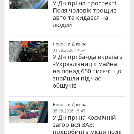
У Дніпрі на проспекті
Поля чоловік трощив
авто та кидався на
людей
Новости Днепра
01.08.2026 14:54
У Дніпрі банда вкрала з
«Укрзалізниці» майна
на понад 650 тисяч: що
знайшли під час
обшуків
Новости Днепра
05.08.2026 15:47
У Дніпрі на Космічній
загорівся ЗАЗ:
подробиці з місця події