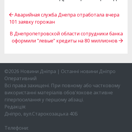
Аварийная служба Днепра отработала вчера
101 заявку горожан
В Днепропетровской области сотрудники банка
оформили "левые" кредиты на 80 миллионов
©2026 Новини Дніпра | Останні новини Дніпро
Оперативний
Всі права захищені. При повному або частковому
використанні матеріалів обов'язкове активне
гіперпосилання у першому абзаці.
Редакція:
Дніпро, вул.Старокозацька 40Б
Телефони: