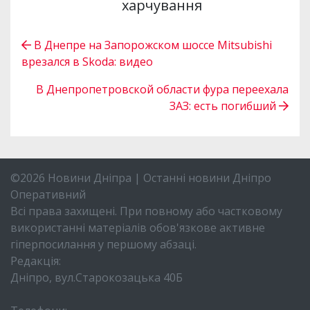
харчування
В Днепре на Запорожском шоссе Mitsubishi
врезался в Skoda: видео
В Днепропетровской области фура переехала
ЗАЗ: есть погибший
©2026 Новини Дніпра | Останні новини Дніпро
Оперативний
Всі права захищені. При повному або частковому
використанні матеріалів обов'язкове активне
гіперпосилання у першому абзаці.
Редакція:
Дніпро, вул.Старокозацька 40Б