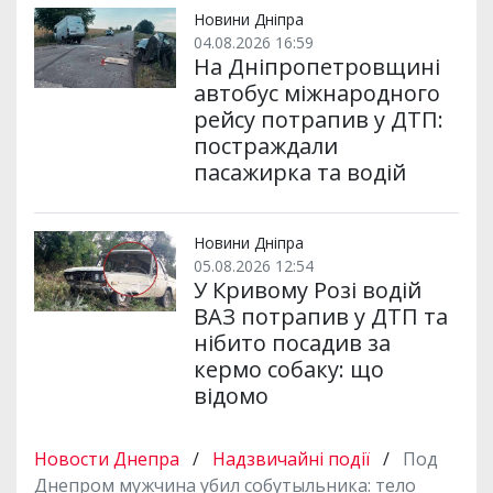
Новини Дніпра
04.08.2026 16:59
На Дніпропетровщині
автобус міжнародного
рейсу потрапив у ДТП:
постраждали
пасажирка та водій
Новини Дніпра
05.08.2026 12:54
У Кривому Розі водій
ВАЗ потрапив у ДТП та
нібито посадив за
кермо собаку: що
відомо
Новости Днепра
/
Надзвичайні події
/
Под
Днепром мужчина убил собутыльника: тело