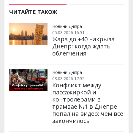
ш
c
i
a
l
a
b
a
и
e
t
i
e
t
e
i
р
b
t
l
g
s
r
l
ЧИТАЙТЕ ТАКОЖ
и
o
e
r
A
т
o
r
a
p
и
k
m
p
Новини Дніпра
05.08.2026 16:51
Жара до +40 накрыла
Днепр: когда ждать
облегчения
Новини Дніпра
03.08.2026 17:55
Конфликт между
пассажиркой и
контролерами в
трамвае №1 в Днепре
попал на видео: чем все
закончилось