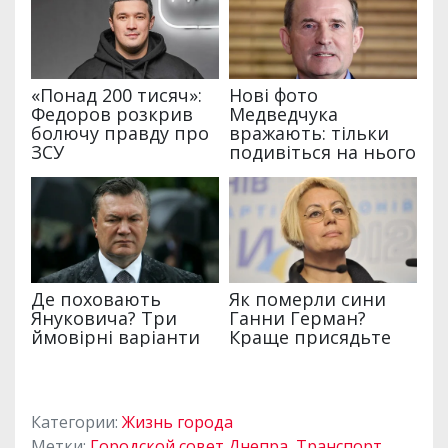
Категории:
Жизнь города
Метки:
Городской совет Днепра
,
Транспорт
,