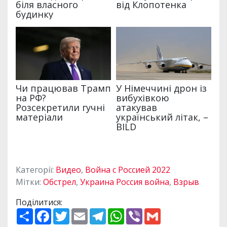
Категорії:
Видео
,
Война с Россией 2022
Мітки:
Обстрел
,
Украина Россия война
,
Взрыв
Поділитися:
П
F
T
E
T
W
V
G
о
a
w
m
e
h
i
m