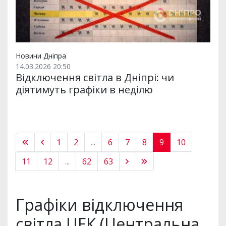
Новини Дніпра
14.03.2026 20:50
Відключення світла в Дніпрі: чи
діятимуть графіки в неділю
1
2
...
6
7
8
9
10
11
12
...
62
63
Графіки відключення
світла ЦЕК (Центральна