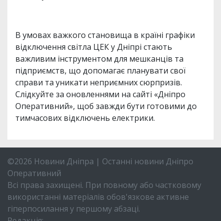
В умовах важкого становища в країні графіки
відключення світла ЦЕК у Дніпрі стають
важливим інструментом для мешканців та
підприємств, що допомагає планувати свої
справи та уникати неприємних сюрпризів.
Слідкуйте за оновленнями на сайті «Дніпро
Оперативний», щоб завжди бути готовими до
тимчасових відключень електрики.
©2026 Новини Дніпра | Останні новини Дніпро
Оперативний
Всі права захищені. При повному або частковому
використанні матеріалів обов'язкове активне
гіперпосилання у першому абзаці.
Редакція: