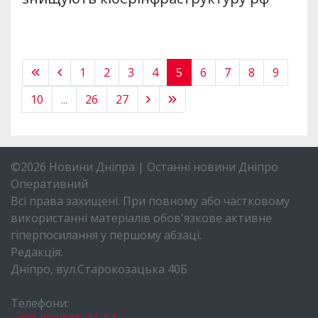
1
2
3
4
5
6
7
8
9
10
...
26
27
©2026 Новини Дніпра | Останні новини Дніпро
Оперативний
Всі права захищені. При повному або частковому
використанні матеріалів обов'язкове активне
гіперпосилання у першому абзаці.
Редакція:
Дніпро, вул.Старокозацька 40Б
Телефони: