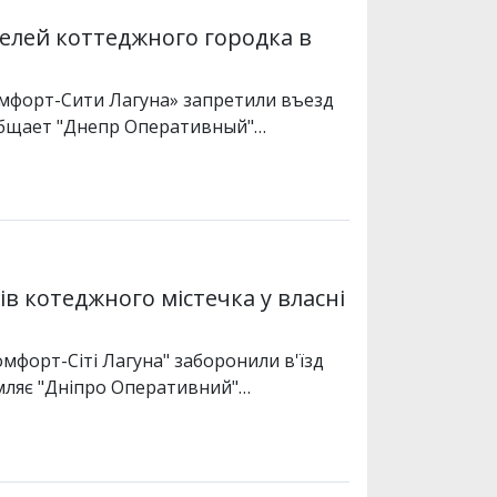
елей коттеджного городка в
мфорт-Сити Лагуна» запретили въезд
общает "Днепр Оперативный"…
ів котеджного містечка у власні
мфорт-Сіті Лагуна" заборонили в'їзд
омляє "Дніпро Оперативний"…