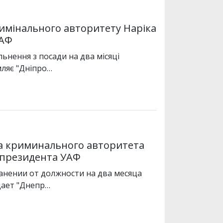
римінального авторитету Наріка
УАФ
ьнення з посади на два місяці
мляє "Дніпро…
та криминального авторитета
 президента УАФ
ранении от должности на два месяца
щает "Днепр…