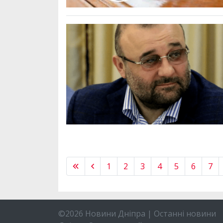
1
2
3
4
5
6
7
©2026 Новини Дніпра | Останні новини