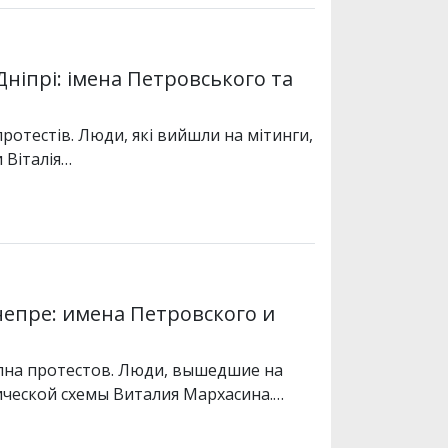
ніпрі: імена Петровського та
ротестів. Люди, які вийшли на мітинги,
 Віталія…
епре: имена Петровского и
олна протестов. Люди, вышедшие на
ической схемы Виталия Мархасина.…