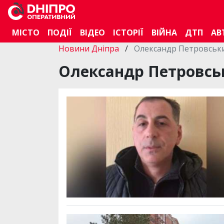
МІСТО
ПОДІЇ
ВІДЕО
ІСТОРІЇ
ВІЙНА
ДТП
АВ
Новини Дніпра
/
Олександр Петровськи
Олександр Петровсь