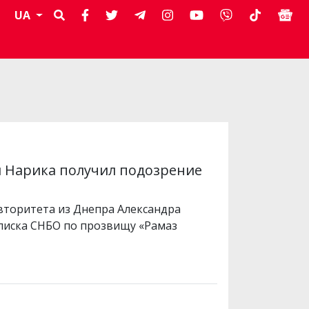
UA
я Нарика получил подозрение
вторитета из Днепра Александра
списка СНБО по прозвищу «Рамаз