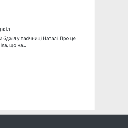
джіл
 бджіл у пасічниці Наталі. Про це
іла, що на…