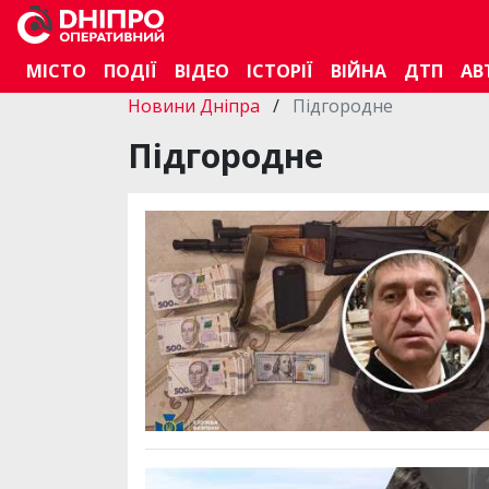
МІСТО
ПОДІЇ
ВІДЕО
ІСТОРІЇ
ВІЙНА
ДТП
АВ
Новини Дніпра
/
Підгородне
Підгородне