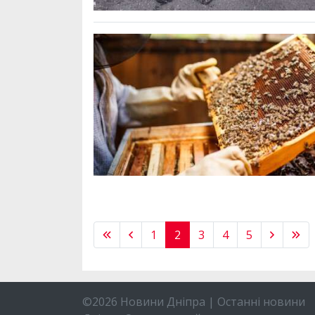
1
2
3
4
5
©2026 Новини Дніпра | Останні новини