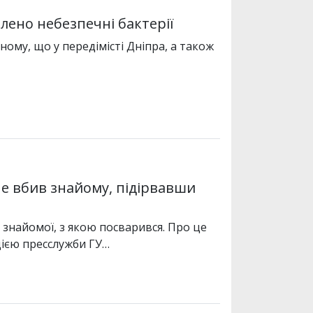
влено небезпечні бактерії
ному, що у передімісті Дніпра, а також
не вбив знайому, підірвавши
 знайомої, з якою посварився. Про це
ією пресслужби ГУ…