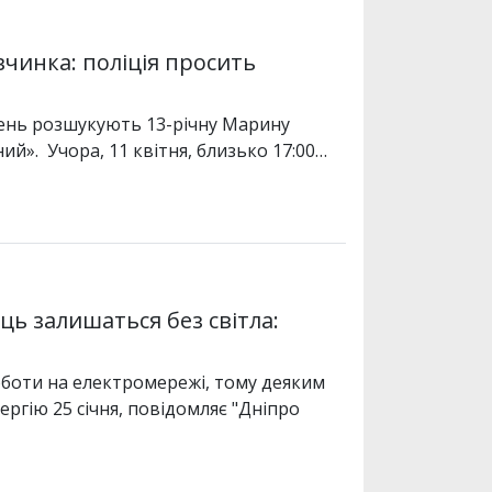
вчинка: поліція просить
день розшукують 13-річну Марину
й». Учора, 11 квітня, близько 17:00…
ць залишаться без світла:
оботи на електромережі, тому деяким
гію 25 січня, повідомляє "Дніпро