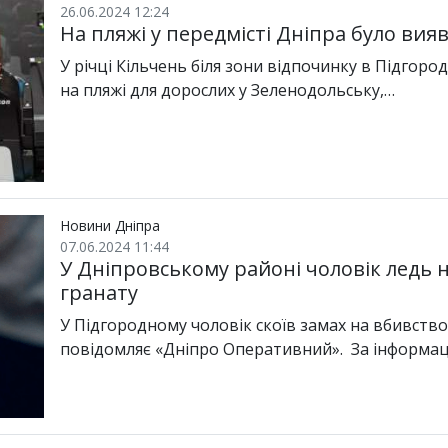
26.06.2024 12:24
На пляжі у передмісті Дніпра було вия
У річці Кільчень біля зони відпочинку в Підгород
на пляжі для дорослих у Зеленодольську,…
Новини Дніпра
07.06.2024 11:44
У Дніпровському районі чоловік ледь 
гранату
У Підгородному чоловік скоїв замах на вбивство
повідомляє «Дніпро Оперативний». За інформац