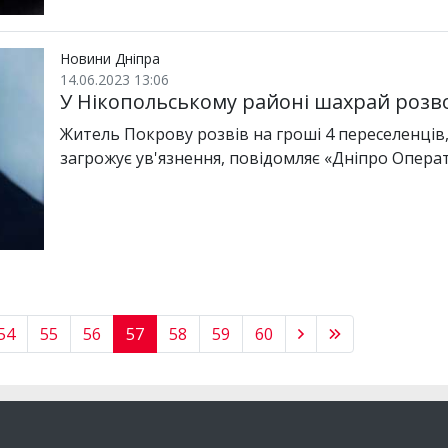
Новини Дніпра
14.06.2023 13:06
У Нікопольському районі шахрай розв
Житель Покрову розвів на гроші 4 переселенців,
загрожує ув'язнення, повідомляє «Дніпро Опера
54
55
56
57
58
59
60