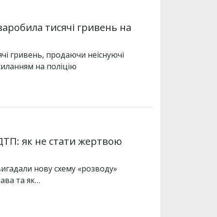
заробила тисячі гривень на
ячі гривень, продаючи неіснуючі
силанням на поліцію
ДТП: як не стати жертвою
вигадали нову схему «розводу»
тава та як…