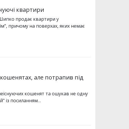
снуючі квартири
 Шипко продає квартири у
м", причому на поверхах, яких немає
 кошенятах, але потрапив під
неіснуючих кошенят та ошукав не одну
й" із посиланням…