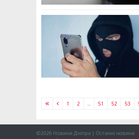
1
2
...
51
52
53
©2026 Новини Дніпра | Останні новини