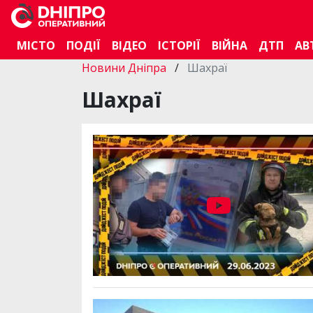
МІСТО
ПОДІЇ
ВІДЕО
ІСТОРІЇ
ВІЙНА
ДТП
АВ
Новини Дніпра
/
Шахраї
Шахраї