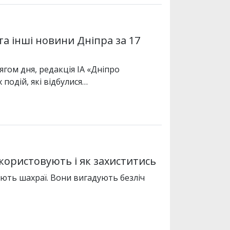
а інші новини Дніпра за 17
ягом дня, редакція ІА «Дніпро
подій, які відбулися…
икористовують і як захиститись
ують шахраї. Вони вигадують безліч
…