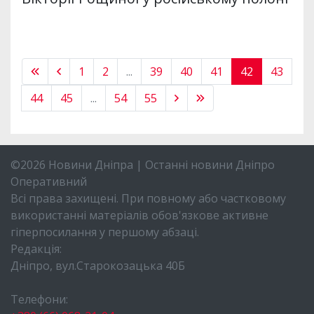
1
2
...
39
40
41
42
43
44
45
...
54
55
©2026 Новини Дніпра | Останні новини Дніпро
Оперативний
Всі права захищені. При повному або частковому
використанні матеріалів обов'язкове активне
гіперпосилання у першому абзаці.
Редакція:
Дніпро, вул.Старокозацька 40Б
Телефони: