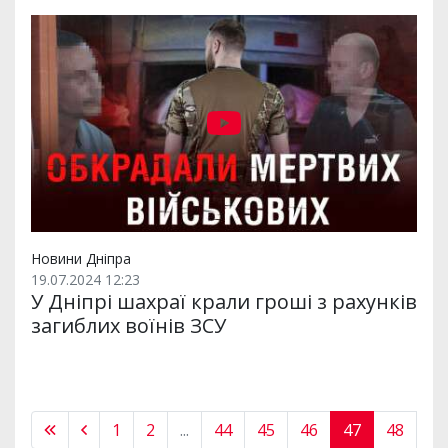
Новини Дніпра
19.07.2024 12:23
У Дніпрі шахраї крали гроші з рахунків
загиблих воїнів ЗСУ
1
2
...
44
45
46
47
48