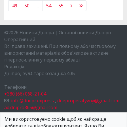
49
50
...
54
55
©2026 Новини Дніпра | Останні новини Дніпро
Оперативний
Всі права захищені. При повному або частковому
використанні матеріалів обов'язкове активне
гіперпосилання у першому абзаці.
Редакція:
Дніпро, вул.Старокозацька 40Б
Телефони:
+380 (66) 068-21-04
info@dnepr.express
,
dneproperatyvny@gmail.com
,
ad.dnipro365@gmail.com
НОВИНИ ДНІПРА
Ми використовуємо cookie щоб як найкраще
добирати та відображати контент. Якщо Ви