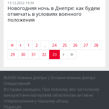
13.12.2022 19:30
Новогодняя ночь в Днепре: как будем
отмечать в условиях военного
положения
1
2
...
24
25
26
27
28
29
30
31
32
33
©2026 Новини Дніпра | Останні новини Дніпро
Оперативний
Всі права захищені. При повному або частковому
використанні матеріалів обов'язкове активне
гіперпосилання у першому абзаці.
Редакція: