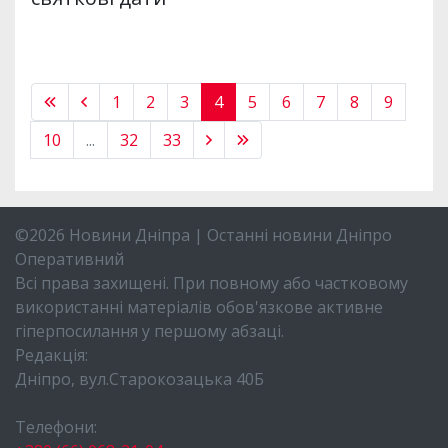
1
2
3
4
5
6
7
8
9
10
...
32
33
©2026 Новини Дніпра | Останні новини Дніпро
Оперативний
Всі права захищені. При повному або частковому
використанні матеріалів обов'язкове активне
гіперпосилання у першому абзаці.
Редакція:
Дніпро, вул.Старокозацька 40Б
Телефони: